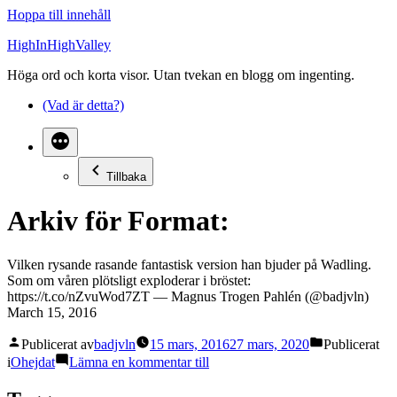
Hoppa till innehåll
HighInHighValley
Höga ord och korta visor. Utan tvekan en blogg om ingenting.
(Vad är detta?)
Tillbaka
Arkiv för Format:
Vilken rysande rasande fantastisk version han bjuder på Wadling.
Som om våren plötsligt exploderar i bröstet:
https://t.co/nZvuWod7ZT — Magnus Trogen Pahlén (@badjvln)
March 15, 2016
Publicerat av
badjvln
15 mars, 2016
27 mars, 2020
Publicerat
i
Ohejdat
Lämna en kommentar
till