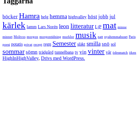
Taggarna
Hamra
hemma
böcker
höst
jobb
jul
helg
highvalley
kärlek
mat
litteratur
leon
lamm
Lars Norén
LjP
minne
musik
minnet
Molivos
morgon
morgontidning
murklor
natt
nyahemmahuset
Paris
Semester
smilla
snö
potatis
regn
släkt
sol
poesi
privat
recept
vinter
sommar
sömn
vin
trädgård
tunnelbana
tv
vår
ödesmatch
öken
HighInHighValley
,
Drivs med WordPress.