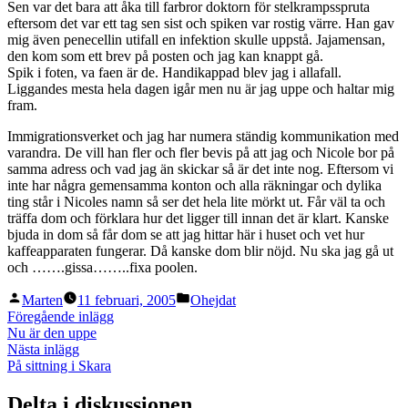
Sen var det bara att åka till farbror doktorn för stelkrampsspruta
eftersom det var ett tag sen sist och spiken var rostig värre. Han gav
mig även penecellin utifall en infektion skulle uppstå. Jajamensan,
den kom som ett brev på posten och jag kan knappt gå.
Spik i foten, va faen är de. Handikappad blev jag i allafall.
Liggandes mesta hela dagen igår men nu är jag uppe och haltar mig
fram.
Immigrationsverket och jag har numera ständig kommunikation med
varandra. De vill han fler och fler bevis på att jag och Nicole bor på
samma adress och vad jag än skickar så är det inte nog. Eftersom vi
inte har några gemensamma konton och alla räkningar och dylika
ting står i Nicoles namn så ser det hela lite mörkt ut. Får väl ta och
träffa dom och förklara hur det ligger till innan det är klart. Kanske
bjuda in dom så får dom se att jag hittar här i huset och vet hur
kaffeapparaten fungerar. Då kanske dom blir nöjd. Nu ska jag gå ut
och …….gissa……..fixa poolen.
Publicerat
Publicerat
Marten
11 februari, 2005
Ohejdat
av
i
Inläggsnavigering
Föregående
Föregående inlägg
inlägg:
Nu är den uppe
Nästa
Nästa inlägg
inlägg:
På sittning i Skara
Delta i diskussionen