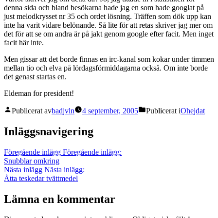
denna sida och bland besökarna hade jag en som hade googlat på
just melodkrysset nr 35 och ordet lösning. Träffen som dök upp kan
inte ha varit vidare belönande. Så lite för att retas skriver jag mer om
det för att se om andra är på jakt genom google efter facit. Men inget
facit här inte.
Men gissar att det borde finnas en irc-kanal som kokar under timmen
mellan tio och elva på lördagsförmiddagarna också. Om inte borde
det genast startas en.
Eldeman for president!
Publicerat av
badjvln
4 september, 2005
Publicerat i
Ohejdat
Inläggsnavigering
Föregående inlägg
Föregående inlägg:
Snubblar omkring
Nästa inlägg
Nästa inlägg:
Åtta teskedar tvättmedel
Lämna en kommentar