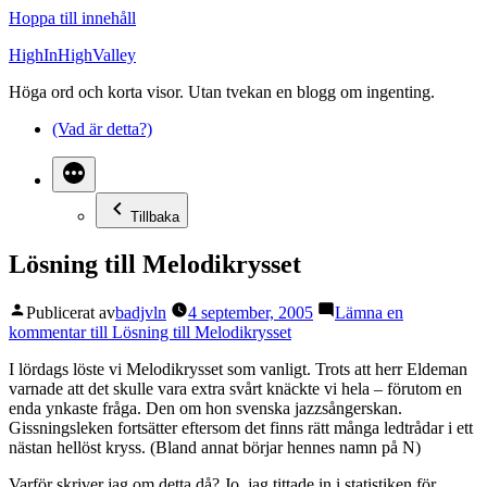
Hoppa till innehåll
HighInHighValley
Höga ord och korta visor. Utan tvekan en blogg om ingenting.
(Vad är detta?)
Tillbaka
Lösning till Melodikrysset
Publicerat av
badjvln
4 september, 2005
Lämna en
kommentar
till Lösning till Melodikrysset
I lördags löste vi Melodikrysset som vanligt. Trots att herr Eldeman
varnade att det skulle vara extra svårt knäckte vi hela – förutom en
enda ynkaste fråga. Den om hon svenska jazzsångerskan.
Gissningsleken fortsätter eftersom det finns rätt många ledtrådar i ett
nästan hellöst kryss. (Bland annat börjar hennes namn på N)
Varför skriver jag om detta då? Jo, jag tittade in i statistiken för