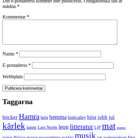
Din e-postadress kommer inte publiceras.
Obligatoriska fält är
märkta
*
Kommentar
*
Namn
*
E-postadress
*
Webbplats
Taggarna
Hamra
hemma
böcker
höst
jobb
jul
helg
highvalley
kärlek
mat
litteratur
leon
lamm
Lars Norén
LjP
minne
musik
minnet
Molivos
morgon
morgontidning
murklor
natt
nyahemmahuset
Paris