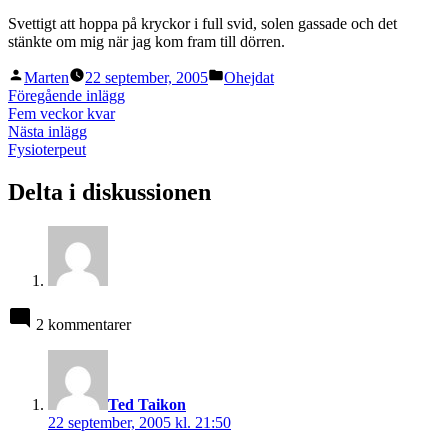
Svettigt att hoppa på kryckor i full svid, solen gassade och det
stänkte om mig när jag kom fram till dörren.
Publicerat
Publicerat
Marten
22 september, 2005
Ohejdat
av
i
Inläggsnavigering
Föregående
Föregående inlägg
inlägg:
Fem veckor kvar
Nästa
Nästa inlägg
inlägg:
Fysioterpeut
Delta i diskussionen
2 kommentarer
säger:
Ted Taikon
22 september, 2005 kl. 21:50