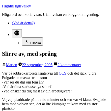
Hoppa
HighInHighValley
till
Höga ord och korta visor. Utan tvekan en blogg om ingenting.
innehåll
(Vad är detta?)
Tillbaka
Slirre av, med språng
Publicerat
till
Marten
22 september, 2005
2 kommentarer
av
Slirre
av,
Var på jobbsökarföretagsintervju till
CCS
och det gick ju bra.
med
Frågade en massa strunt som
språng
-Var ser du dig om fem år?
-Vad är dina starka/svaga sidor?
-Vad önskar du dig mest av din arbetsgivare?
Vojvoj, pladdrade på i trettio minuter och sen var vi klara. Svajjade
hem med volvon sen, det är lite klumpigt att köra med en stor
plastsko.