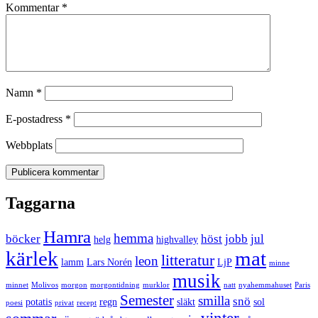
Kommentar
*
Namn
*
E-postadress
*
Webbplats
Taggarna
Hamra
hemma
böcker
höst
jobb
jul
helg
highvalley
kärlek
mat
litteratur
leon
lamm
Lars Norén
LjP
minne
musik
minnet
Molivos
morgon
morgontidning
murklor
natt
nyahemmahuset
Paris
Semester
smilla
snö
potatis
regn
släkt
sol
poesi
privat
recept