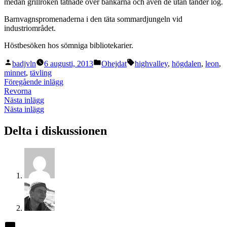
medan grillröken tätnade över bänkarna och även de utan tänder log.
Barnvagnspromenaderna i den täta sommardjungeln vid
industriområdet.
Höstbesöken hos sömniga bibliotekarier.
Publicerat
Publicerat
Etiketter:
badjvln
6 augusti, 2013
Ohejdat
highvalley
,
högdalen
,
leon
,
av
i
minnet
,
tävling
Inläggsnavigering
Föregående
Föregående inlägg
inlägg:
Revorna
Nästa
Nästa inlägg
inlägg:
Nästa inlägg
Delta i diskussionen