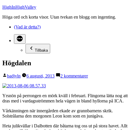
Hoppa
HighInHighValley
till
Höga ord och korta visor. Utan tvekan en blogg om ingenting.
innehåll
(Vad är detta?)
Tillbaka
Högdalen
Publicerat
till
badjvln
6 augusti, 2013
2 kommentarer
av
Högdalen
Yrsnön på perrongen en mörk kväll i februari. Flingorna lätta nog att
dras med i vardagsströmmen hela vägen in bland hyllorna på ICA.
Vårkänningen när innergården ekade av grannbarnens skrik.
Solstrålarna den morgonen Leon kom som en junigåva.
Heta julikvällar i Dalbotten där båtarna tog oss ut på stora havet. Allt