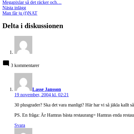
inlägg:
Megapixlar så det räcker och…
Nästa
Nästa inlägg
inlägg:
Man får ju (f)NAT
Delta i diskussionen
3 kommentarer
säger:
Lasse Jansson
19 november, 2004 kl. 02:21
30 plusgrader? Ska det vara manligt? Här har vi så jäkla kallt s
PS. En fråga: Är Hamras bästa restaurang= Hamras enda resta
Svara
säger: