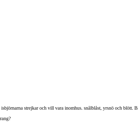
å isbjörnarna strejkar och vill vara inomhus. snålblåst, yrsnö och blött
urang?