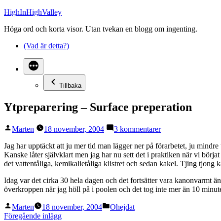
Hoppa
HighInHighValley
till
Höga ord och korta visor. Utan tvekan en blogg om ingenting.
innehåll
(Vad är detta?)
Tillbaka
Ytpreparering – Surface preperation
Publicerat
till
Marten
18 november, 2004
3 kommentarer
av
Ytpreparering
–
Jag har upptäckt att ju mer tid man lägger ner på förarbetet, ju mindr
Surface
Kanske låter självklart men jag har nu sett det i praktiken när vi börja
preperation
det vattentåliga, kemikalietåliga klistret och sedan kakel. Tjing tjong 
Idag var det cirka 30 hela dagen och det fortsätter vara kanonvarmt ä
överkroppen när jag höll på i poolen och det tog inte mer än 10 minute
Publicerat
Publicerat
Marten
18 november, 2004
Ohejdat
av
i
Inläggsnavigering
Föregående
Föregående inlägg