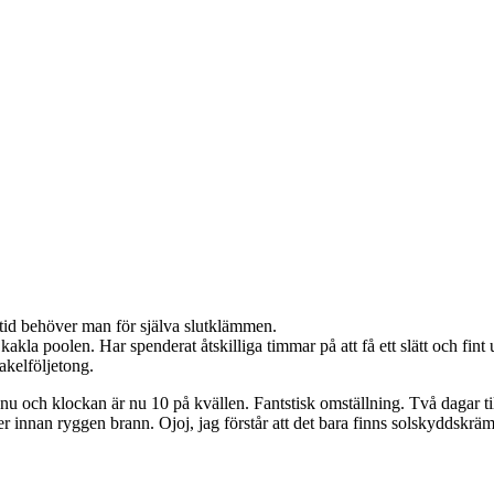
e tid behöver man för själva slutklämmen.
t kakla poolen. Har spenderat åtskilliga timmar på att få ett slätt och f
kakelföljetong.
nnu och klockan är nu 10 på kvällen. Fantstisk omställning. Två dagar ti
r innan ryggen brann. Ojoj, jag förstår att det bara finns solskyddskrä