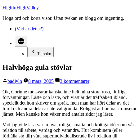
Hoppa
HighInHighValley
till
Höga ord och korta visor. Utan tvekan en blogg om ingenting.
innehåll
(Vad är detta?)
Tillbaka
Halvhöga gula stövlar
Publicerat
till
badjvln
8 mars, 2005
3 kommentarer
av
Halvhöga
gula
Ok, Corinne motsvarar kanske inte helt mina stora rosa, fluffiga
stövlar
förväntningar. Läste och läste, och visst är det träffsäkert ibland,
speciellt det hon skriver om språk, men man har hört delar av det
förut och andra delar är lite väl grunda. Roligast är hon när ironiserar
järnet. Men kanske hon växer med antalet sidor jag läser.
Vad jag ville läsa var ju nya, roliga, smarta och köttiga idéer om vår
relation till arbete, vardag och varandra. Hur kombinera (eller
förhålla sig till) våra superindividualiserade liv i relation till