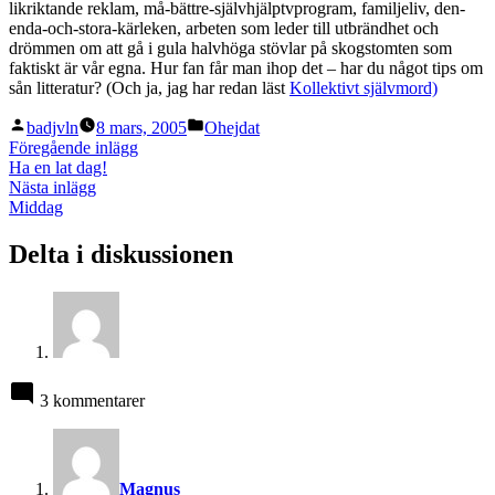
likriktande reklam, må-bättre-självhjälptvprogram, familjeliv, den-
enda-och-stora-kärleken, arbeten som leder till utbrändhet och
drömmen om att gå i gula halvhöga stövlar på skogstomten som
faktiskt är vår egna. Hur fan får man ihop det – har du något tips om
sån litteratur? (Och ja, jag har redan läst
Kollektivt självmord)
Publicerat
Publicerat
badjvln
8 mars, 2005
Ohejdat
av
i
Inläggsnavigering
Föregående
Föregående inlägg
inlägg:
Ha en lat dag!
Nästa
Nästa inlägg
inlägg:
Middag
Delta i diskussionen
3 kommentarer
säger:
Magnus