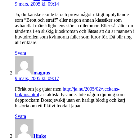
9 mars, 2005 kl. 09:14
Ja, du kanske skulle ta och pröva något riktigt upplyftande
som ”Brott och straff” eller någon annan klassiker som
avhandlat mänsklighetens största dilemmor. Eller så sätter du
tänderna i en sliskig kioskroman och låtsas att du är mannen i
huvudrollen som kvinnorna faller som furor för. Då blir nog
allt enklare.
Svara
säger:
magnus
9 mars, 2005 kl. 09:17
Förlåt om jag tjatar men
http://ja.nu/2005/02/veckans-
boktips.html
är faktiskt lysande. Inte någon djuping som
depprockarn Dostojevskij utan en härligt blodig och karj
historia om ett fiktivt feodalt japan.
Svara
säger:
Hinke