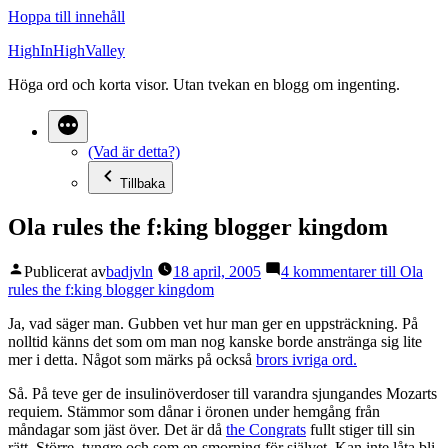
Hoppa till innehåll
HighInHighValley
Höga ord och korta visor. Utan tvekan en blogg om ingenting.
(Vad är detta?)
Tillbaka
Ola rules the f:king blogger kingdom
Publicerat av
badjvln
18 april, 2005
4 kommentarer
till Ola
rules the f:king blogger kingdom
Ja, vad säger man. Gubben vet hur man ger en uppsträckning. På
nolltid känns det som om man nog kanske borde anstränga sig lite
mer i detta. Något som märks på också
brors ivriga ord.
Så. På teve ger de insulinöverdoser till varandra sjungandes Mozarts
requiem. Stämmor som dånar i öronen under hemgång från
måndagar som jäst över. Det är då
the Congrats
fullt stiger till sin
rätt. Större, tyngre och som en smorning för självet. Kan inte låta bli