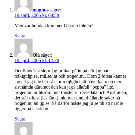
magnus
säger:
19 april, 2005 kl. 08:38
Men var hundan kommer Ola in i bilden?
Svara
Ola
säger:
19 april, 2005 kl. 12:38
Det finns 3 st sidor jag brukar gå in på när jag har
tråkigt:ljp.se, mil.se/int och trogen.nu. Dom 2 första känner
jag att jag inte har så stor möjlighet att påverka, men den
sistnämda däremot den kan jag i allafall ”peppa” lite.
trogen.nu är liksom mitt fönster in i Svedala och Australien,
det står oftast (läs jämt) mkt mer underhållande saker på
trogen.nu än ljp.se. Så därför måste jag ju se till att ni inte
ligger på lat-sidan.
Svara