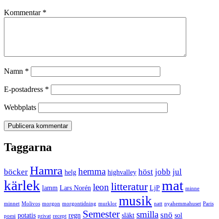
Kommentar
*
Namn
*
E-postadress
*
Webbplats
Taggarna
Hamra
hemma
böcker
höst
jobb
jul
helg
highvalley
kärlek
mat
litteratur
leon
lamm
Lars Norén
LjP
minne
musik
minnet
Molivos
morgon
morgontidning
murklor
natt
nyahemmahuset
Paris
Semester
smilla
snö
potatis
regn
släkt
sol
poesi
privat
recept