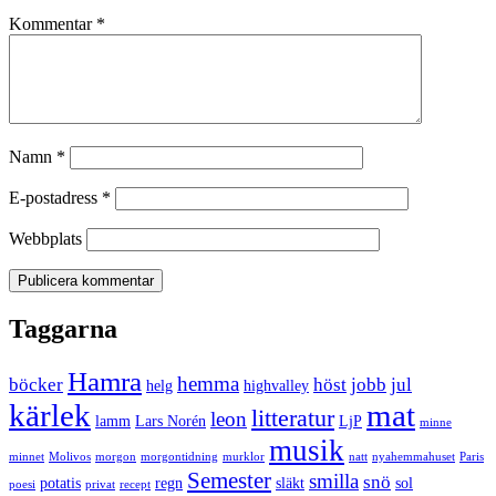
Kommentar
*
Namn
*
E-postadress
*
Webbplats
Taggarna
Hamra
hemma
böcker
höst
jobb
jul
helg
highvalley
kärlek
mat
litteratur
leon
lamm
Lars Norén
LjP
minne
musik
minnet
Molivos
morgon
morgontidning
murklor
natt
nyahemmahuset
Paris
Semester
smilla
snö
potatis
regn
släkt
sol
poesi
privat
recept