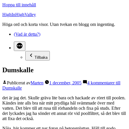
Hoppa till innehåll
HighInHighValley
Höga ord och korta visor. Utan tvekan en blogg om ingenting.
(Vad är detta?)
Tillbaka
Dumskalle
Publicerat av
Marten
1 december, 2005
4 kommentarer
till
Dumskalle
det är jag det. Skulle gräva lite bara och hackade av röret till poolen.
Kändes inte alls bra när mitt prydliga hål svämmade över med
vatten. Det blev till att rusa till rörhandeln och fixa på studs. Efter
det lyckades jag ha sönder ett annat rör vid poolfiltret, så det blev till
att fixa det också.
Nåja, här kommer ett par foton på betongplattan. Håll till godo.