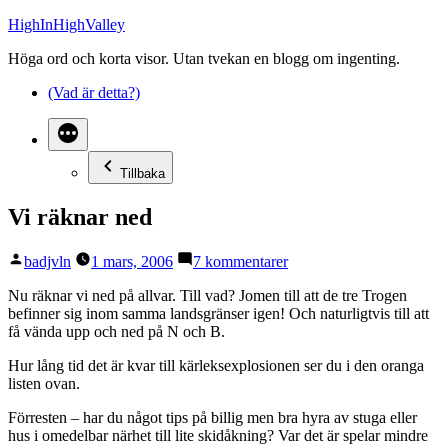
Hoppa
HighInHighValley
till
Höga ord och korta visor. Utan tvekan en blogg om ingenting.
innehåll
(Vad är detta?)
Tillbaka
Vi räknar ned
Publicerat
till
badjvln
1 mars, 2006
7 kommentarer
av
Vi
räknar
Nu räknar vi ned på allvar. Till vad? Jomen till att de tre Trogen
ned
befinner sig inom samma landsgränser igen! Och naturligtvis till att
få vända upp och ned på N och B.
Hur lång tid det är kvar till kärleksexplosionen ser du i den oranga
listen ovan.
Förresten – har du något tips på billig men bra hyra av stuga eller
hus i omedelbar närhet till lite skidåkning? Var det är spelar mindre