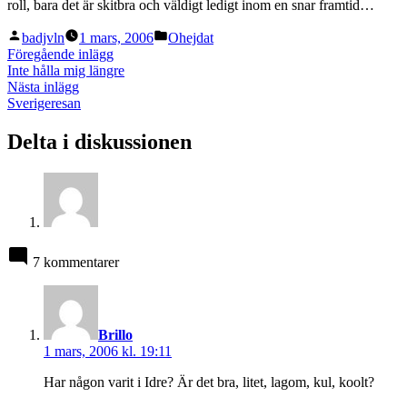
roll, bara det är skitbra och väldigt ledigt inom en snar framtid…
Publicerat
Publicerat
badjvln
1 mars, 2006
Ohejdat
av
i
Inläggsnavigering
Föregående
Föregående inlägg
inlägg:
Inte hålla mig längre
Nästa
Nästa inlägg
inlägg:
Sverigeresan
Delta i diskussionen
7 kommentarer
säger:
Brillo
1 mars, 2006 kl. 19:11
Har någon varit i Idre? Är det bra, litet, lagom, kul, koolt?