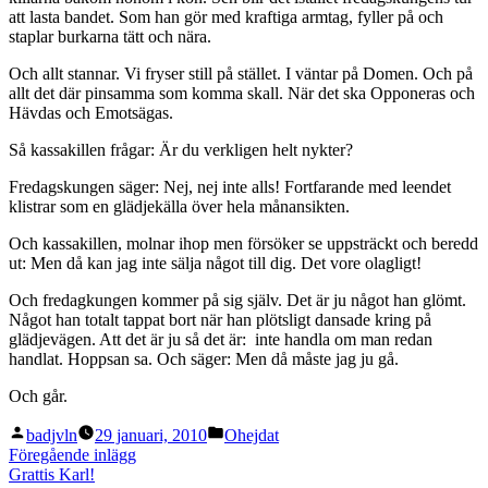
att lasta bandet. Som han gör med kraftiga armtag, fyller på och
staplar burkarna tätt och nära.
Och allt stannar. Vi fryser still på stället. I väntar på Domen. Och på
allt det där pinsamma som komma skall. När det ska Opponeras och
Hävdas och Emotsägas.
Så kassakillen frågar: Är du verkligen helt nykter?
Fredagskungen säger: Nej, nej inte alls! Fortfarande med leendet
klistrar som en glädjekälla över hela månansikten.
Och kassakillen, molnar ihop men försöker se uppsträckt och beredd
ut: Men då kan jag inte sälja något till dig. Det vore olagligt!
Och fredagkungen kommer på sig själv. Det är ju något han glömt.
Något han totalt tappat bort när han plötsligt dansade kring på
glädjevägen. Att det är ju så det är: inte handla om man redan
handlat. Hoppsan sa. Och säger: Men då måste jag ju gå.
Och går.
Publicerat
Publicerat
badjvln
29 januari, 2010
Ohejdat
av
i
Inläggsnavigering
Föregående
Föregående inlägg
inlägg:
Grattis Karl!