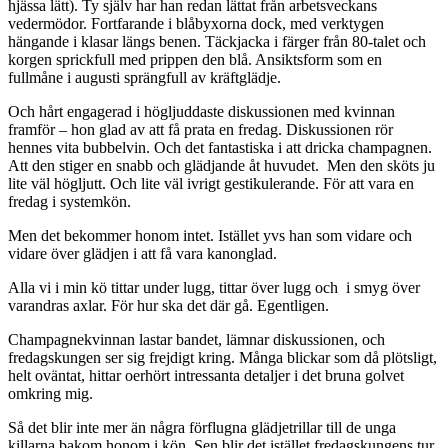
hjässa lätt). Ty själv har han redan lättat från arbetsveckans
vedermödor. Fortfarande i blåbyxorna dock, med verktygen
hängande i klasar längs benen. Täckjacka i färger från 80-talet och
korgen sprickfull med prippen den blå. Ansiktsform som en
fullmåne i augusti sprängfull av kräftglädje.
Och hårt engagerad i högljuddaste diskussionen med kvinnan
framför – hon glad av att få prata en fredag. Diskussionen rör
hennes vita bubbelvin. Och det fantastiska i att dricka champagnen.
Att den stiger en snabb och glädjande åt huvudet. Men den sköts ju
lite väl högljutt. Och lite väl ivrigt gestikulerande. För att vara en
fredag i systemkön.
Men det bekommer honom intet. Istället yvs han som vidare och
vidare över glädjen i att få vara kanonglad.
Alla vi i min kö tittar under lugg, tittar över lugg och i smyg över
varandras axlar. För hur ska det där gå. Egentligen.
Champagnekvinnan lastar bandet, lämnar diskussionen, och
fredagskungen ser sig frejdigt kring. Många blickar som då plötsligt,
helt oväntat, hittar oerhört intressanta detaljer i det bruna golvet
omkring mig.
Så det blir inte mer än några förflugna glädjetrillar till de unga
killarna bakom honom i kön. Sen blir det istället fredagskungens tur