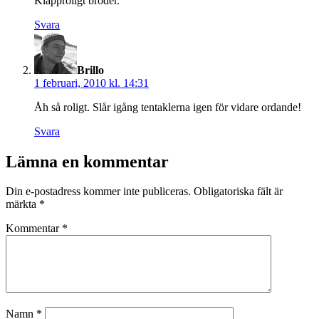
Klapproligt broder.
Svara
säger:
Brillo
1 februari, 2010 kl. 14:31
Åh så roligt. Slår igång tentaklerna igen för vidare ordande!
Svara
Lämna en kommentar
Din e-postadress kommer inte publiceras.
Obligatoriska fält är
märkta
*
Kommentar
*
Namn
*