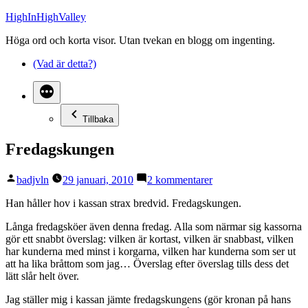
Hoppa
HighInHighValley
till
Höga ord och korta visor. Utan tvekan en blogg om ingenting.
innehåll
(Vad är detta?)
Tillbaka
Fredagskungen
Publicerat
till
badjvln
29 januari, 2010
2 kommentarer
av
Fredagskungen
Han håller hov i kassan strax bredvid. Fredagskungen.
Långa fredagsköer även denna fredag. Alla som närmar sig kassorna
gör ett snabbt överslag: vilken är kortast, vilken är snabbast, vilken
har kunderna med minst i korgarna, vilken har kunderna som ser ut
att ha lika bråttom som jag… Överslag efter överslag tills dess det
lätt slår helt över.
Jag ställer mig i kassan jämte fredagskungens (gör kronan på hans