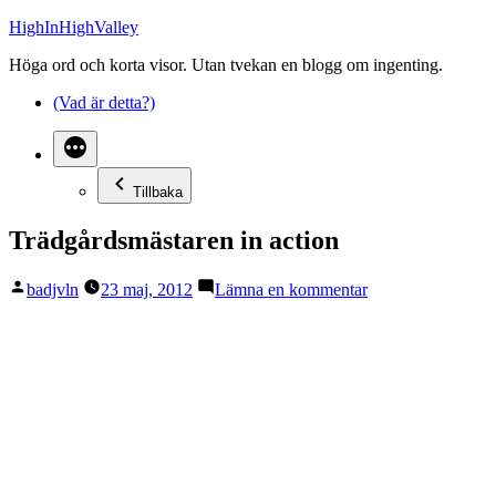
Hoppa
HighInHighValley
till
Höga ord och korta visor. Utan tvekan en blogg om ingenting.
innehåll
(Vad är detta?)
Tillbaka
Trädgårdsmästaren in action
Publicerat
till
badjvln
23 maj, 2012
Lämna en kommentar
av
Trädgårdsmästare
in
action