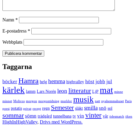
Namn
*
E-postadress
*
Webbplats
Taggarna
Hamra
hemma
böcker
höst
jobb
jul
helg
highvalley
kärlek
mat
litteratur
leon
lamm
Lars Norén
LjP
minne
musik
minnet
Molivos
morgon
morgontidning
murklor
natt
nyahemmahuset
Paris
Semester
smilla
snö
potatis
regn
släkt
sol
poesi
privat
recept
vinter
sommar
sömn
vin
trädgård
tunnelbana
tv
vår
ödesmatch
öken
HighInHighValley
,
Drivs med WordPress.