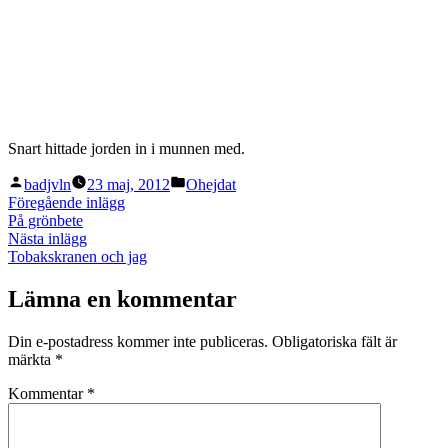
Snart hittade jorden in i munnen med.
Publicerat
Publicerat
badjvln
23 maj, 2012
Ohejdat
av
i
Inläggsnavigering
Föregående
Föregående inlägg
inlägg:
På grönbete
Nästa
Nästa inlägg
inlägg:
Tobakskranen och jag
Lämna en kommentar
Din e-postadress kommer inte publiceras.
Obligatoriska fält är
märkta
*
Kommentar
*