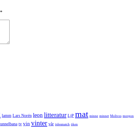
*
k
mat
litteratur
leon
lamm
Lars Norén
LjP
minne
minnet
Molivos
morgon
vinter
vin
tunnelbana
tv
vår
ödesmatch
öken