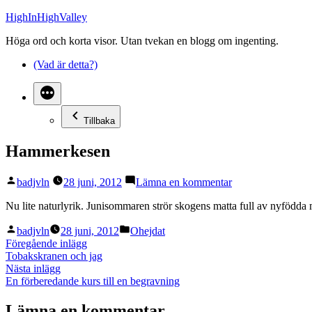
Hoppa
HighInHighValley
till
Höga ord och korta visor. Utan tvekan en blogg om ingenting.
innehåll
(Vad är detta?)
Tillbaka
Hammerkesen
Publicerat
till
badjvln
28 juni, 2012
Lämna en kommentar
av
Hammerkesen
Nu lite naturlyrik. Junisommaren strör skogens matta full av nyfödda 
Publicerat
Publicerat
badjvln
28 juni, 2012
Ohejdat
av
i
Inläggsnavigering
Föregående
Föregående inlägg
inlägg:
Tobakskranen och jag
Nästa
Nästa inlägg
inlägg:
En förberedande kurs till en begravning
Lämna en kommentar