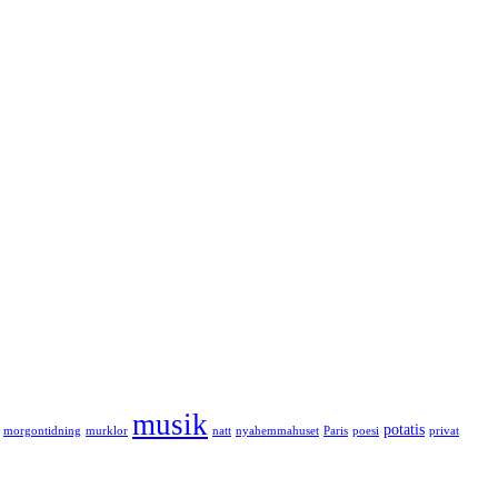
musik
potatis
morgontidning
murklor
natt
nyahemmahuset
Paris
poesi
privat