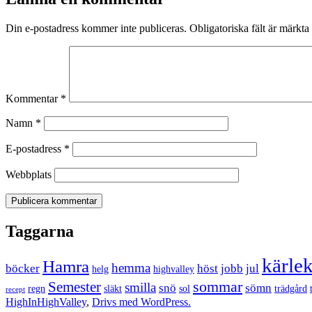
Din e-postadress kommer inte publiceras.
Obligatoriska fält är märkta
Kommentar
*
Namn
*
E-postadress
*
Webbplats
Taggarna
kärle
Hamra
hemma
böcker
höst
jobb
jul
helg
highvalley
sommar
Semester
smilla
snö
sömn
regn
släkt
sol
trädgård
recept
HighInHighValley
,
Drivs med WordPress.