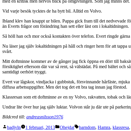
med en kritisk men nervös blick på omgivningen. Som jag minns det.
Vid varje besök tycktes de ha bytt bil. Alltid en Volvo.
Ibland klev han knappt ur bilen. Pappa gick fram till det nedvevade
än Everts frågor om förändring han sett eller läst om i lokaltidningen.
Så höll han och mor också kontakten över telefon. Evert ringde gärna nä
Nu läser jag själv lokaltidningen på håll och ringer hem för att tappa u
svårt.
Mitt doftminne kommer av de gånger jag fick öppna en dörr till baksätet
försiktighet eftersom där var så rent, så välstädat. På med bältet och
samtidigt oerhört tryggt.
Evert var lågskor, vindjacka i gubbstuk, försvinnande hårfäste, mjuk
diffusa arbetsuppgifter. Men det tog det ett bra tag innan jag förstod.
Klassresan som ett doftminne av en ny Volvo, rakvatten, tobak och läd
Undrar lite över hur jag själv luktar. Volvon står ju där ute på parkeri
Bildcred till:
andreasnilsson1976
Publicerat
Publicerat
Etiketter:
badjvln
1 februari, 2013
Ohejdat
barndom
,
Hamra
,
klassresa