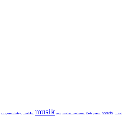
musik
potatis
morgontidning
murklor
natt
nyahemmahuset
Paris
poesi
privat