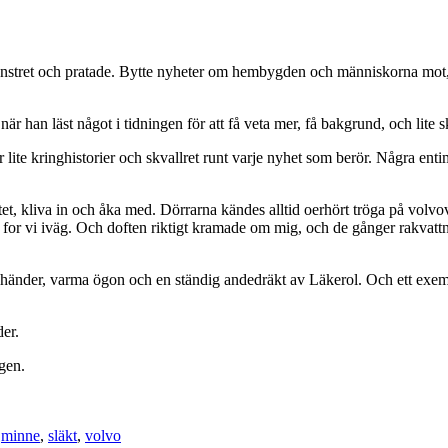
 fönstret och pratade. Bytte nyheter om hembygden och människorna mot
r han läst något i tidningen för att få veta mer, få bakgrund, och lite s
r lite kringhistorier och skvallret runt varje nyhet som berör. Några ent
, kliva in och åka med. Dörrarna kändes alltid oerhört tröga på volvovis 
 så for vi iväg. Och doften riktigt kramade om mig, och de gånger rakva
a händer, varma ögon och en ständig andedräkt av Läkerol. Och ett exemp
er.
ngen.
,
minne
,
släkt
,
volvo