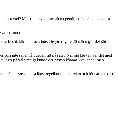
, ja mot vad? Minns inte vad samtalen egentligen handlade om annat
kvaller runt om.
immesbesök blir det dock inte. De ytterligare 20 milen gör det rätt
och inte sällan låg det en filt på sätet. När jag klev in var det med
ttnet lagts på väl ymnigt kunde det nästan kännas kväljande, men
el på klassresa till radhus, regelbundna bilbyten och lönearbete med