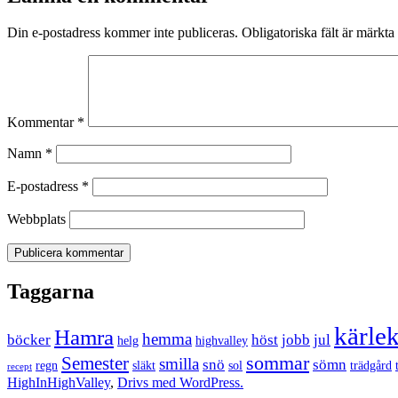
Din e-postadress kommer inte publiceras.
Obligatoriska fält är märkta
Kommentar
*
Namn
*
E-postadress
*
Webbplats
Taggarna
kärle
Hamra
hemma
böcker
höst
jobb
jul
helg
highvalley
sommar
Semester
smilla
snö
sömn
regn
släkt
sol
trädgård
recept
HighInHighValley
,
Drivs med WordPress.