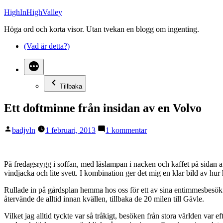
Hoppa
HighInHighValley
till
Höga ord och korta visor. Utan tvekan en blogg om ingenting.
innehåll
(Vad är detta?)
Tillbaka
Ett doftminne från insidan av en Volvo
Publicerat
till
badjvln
1 februari, 2013
1 kommentar
av
Ett
doftminne
från
På fredagsrygg i soffan, med läslampan i nacken och kaffet på sidan av
insidan
vindjacka och lite svett. I kombination ger det mig en klar bild av hur 
av
en
Rullade in på gårdsplan hemma hos oss för ett av sina entimmesbesök me
Volvo
återvände de alltid innan kvällen, tillbaka de 20 milen till Gävle.
Vilket jag alltid tyckte var så tråkigt, besöken från stora världen var 