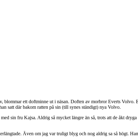
, blommar ett doftminne ut i näsan. Doften av morbror Everts Volvo. En 
han satt där bakom ratten på sin (till synes ständigt) nya Volvo.
d sin fru Kajsa. Aldrig så mycket längre än så, trots att de åkt dryga 2
efterlängtade. Även om jag var truligt blyg och nog aldrig sa så högt. Ha