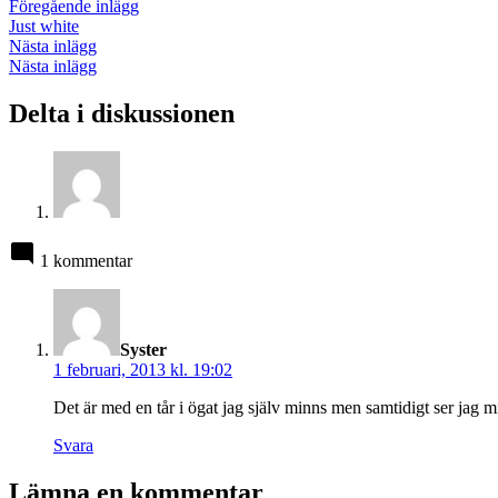
av
i
Inläggsnavigering
Föregående
Föregående inlägg
inlägg:
Just white
Nästa
Nästa inlägg
inlägg:
Nästa inlägg
Delta i diskussionen
1 kommentar
säger:
Syster
1 februari, 2013 kl. 19:02
Det är med en tår i ögat jag själv minns men samtidigt ser jag 
Svara
Lämna en kommentar