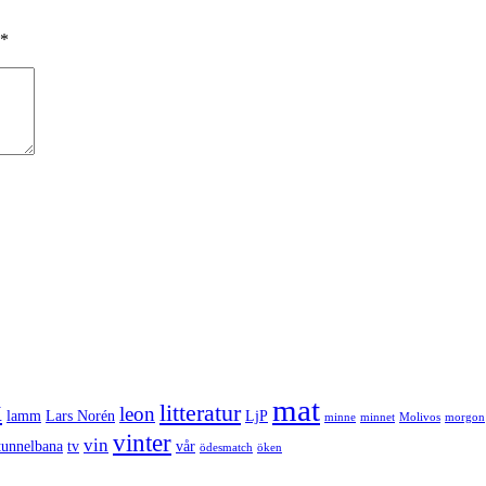
*
k
mat
litteratur
leon
lamm
Lars Norén
LjP
minne
minnet
Molivos
morgon
vinter
vin
tunnelbana
tv
vår
ödesmatch
öken