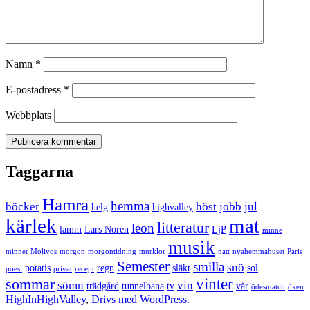
Namn
*
E-postadress
*
Webbplats
Taggarna
Hamra
hemma
böcker
höst
jobb
jul
helg
highvalley
kärlek
mat
litteratur
leon
lamm
Lars Norén
LjP
minne
musik
minnet
Molivos
morgon
morgontidning
murklor
natt
nyahemmahuset
Paris
Semester
smilla
snö
potatis
regn
släkt
sol
poesi
privat
recept
vinter
sommar
sömn
vin
trädgård
tunnelbana
tv
vår
ödesmatch
öken
HighInHighValley
,
Drivs med WordPress.