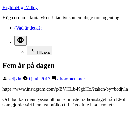
Hoppa
HighInHighValley
till
Höga ord och korta visor. Utan tvekan en blogg om ingenting.
innehåll
(Vad är detta?)
Tillbaka
Fem år på dagen
Publicerat
till
badjvln
9 juni, 2017
2 kommentarer
av
Fem
år
https://www.instagram.com/p/BVHLb-KgbHo/?taken-by=badjvln
på
Och här kan man lyssna till hur vi inleder radioinslaget från Ekot
dagen
som gjorde vårt hemliga bröllop till något inte lika hemligt: