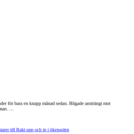
ngränder för bara en knapp månad sedan. Bligade ansträngt mot
imman. …
tarer
till Rakt upp och in i ökensolen