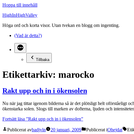
Hoppa till innehåll
HighInHighValley
Höga ord och korta visor. Utan tvekan en blogg om ingenting.
(Vad är detta?)
Tillbaka
Etikettarkiv:
marocko
Rakt upp och in i ökensolen
Nu när jag tittar igenom bilderna så är det plötsligt helt oförståeligt
ökenstarka solen. Slogs till marken av dofterna, ljuden och intensitete
Fortsätt läsa
”Rakt upp och in i ökensolen”
Publicerat av
badjvln
20 januari, 2009
Publicerat i
Ohejdat
Eti