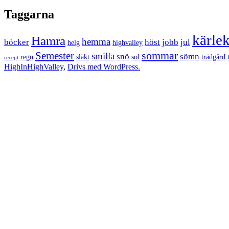
Taggarna
kärle
Hamra
hemma
böcker
höst
jobb
jul
helg
highvalley
sommar
Semester
smilla
snö
sömn
regn
släkt
sol
trädgård
recept
HighInHighValley
,
Drivs med WordPress.