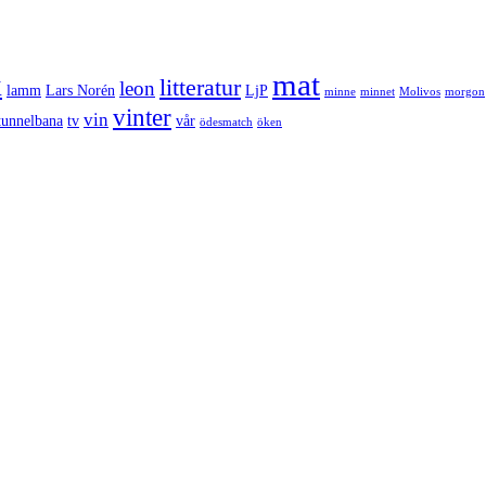
k
mat
litteratur
leon
lamm
Lars Norén
LjP
minne
minnet
Molivos
morgon
vinter
vin
tunnelbana
tv
vår
ödesmatch
öken