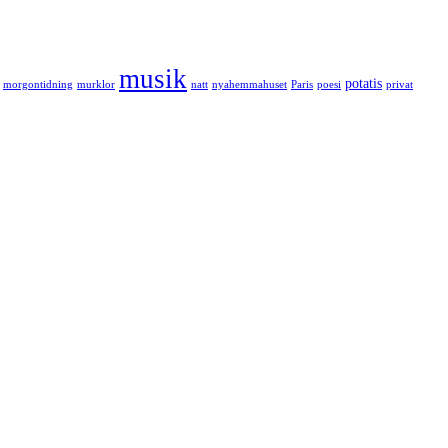
musik
potatis
morgontidning
murklor
natt
nyahemmahuset
Paris
poesi
privat