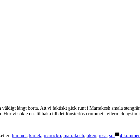
 och väldigt långt borta. Att vi faktiskt gick runt i Marrakesh smala ste
n. Hur vi sökte oss tillbaka till det fönsterlösa rummet i eftermiddagst
ketter:
himmel
,
kärlek
,
marocko
,
marrakech
,
öken
,
resa
,
sol
4 kommen