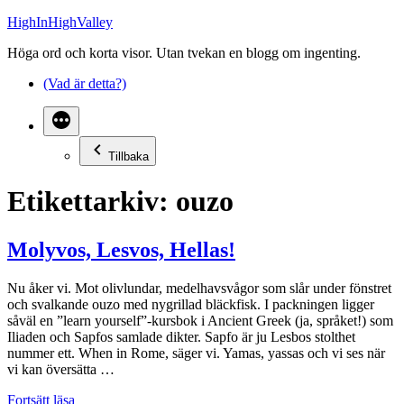
Hoppa
HighInHighValley
till
Höga ord och korta visor. Utan tvekan en blogg om ingenting.
innehåll
(Vad är detta?)
Tillbaka
Etikettarkiv:
ouzo
Molyvos, Lesvos, Hellas!
Nu åker vi. Mot olivlundar, medelhavsvågor som slår under fönstret
och svalkande ouzo med nygrillad bläckfisk. I packningen ligger
såväl en ”learn yourself”-kursbok i Ancient Greek (ja, språket!) som
Iliaden och Sapfos samlade dikter. Sapfo är ju Lesbos stolthet
nummer ett. When in Rome, säger vi. Yamas, yassas och vi ses när
vi kan översätta …
”Molyvos,
Fortsätt läsa