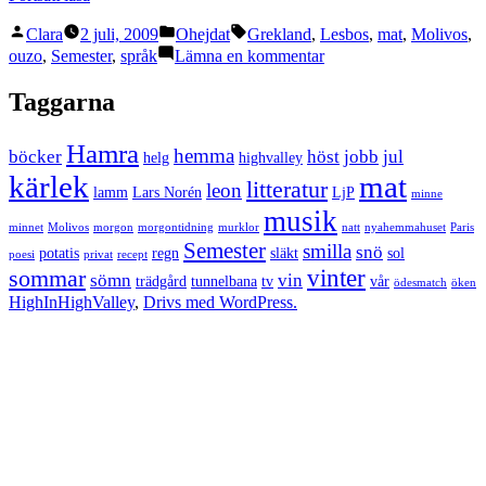
Lesvos,
Publicerat
Publicerat
Etiketter:
Hellas!”
Clara
2 juli, 2009
Ohejdat
Grekland
,
Lesbos
,
mat
,
Molivos
,
av
i
till
ouzo
,
Semester
,
språk
Lämna en kommentar
Molyvos,
Lesvos,
Taggarna
Hellas!
Hamra
hemma
böcker
höst
jobb
jul
helg
highvalley
kärlek
mat
litteratur
leon
lamm
Lars Norén
LjP
minne
musik
minnet
Molivos
morgon
morgontidning
murklor
natt
nyahemmahuset
Paris
Semester
smilla
snö
potatis
regn
släkt
sol
poesi
privat
recept
vinter
sommar
sömn
vin
trädgård
tunnelbana
tv
vår
ödesmatch
öken
HighInHighValley
,
Drivs med WordPress.