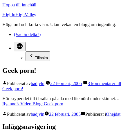
Hoppa till innehåll
HighInHighValley
Höga ord och korta visor. Utan tvekan en blogg om ingenting.
(Vad är detta?)
Tillbaka
Geek porn!
Publicerat av
badjvln
22 februari, 2005
3 kommentarer
till
Geek porn!
Här kryper det till i brallan på alla med lite nörd under skinnet…
Ryanne’s Video Blog: Geek porn
Publicerat av
badjvln
22 februari, 2005
Publicerat i
Ohejdat
Inläggsnavigering