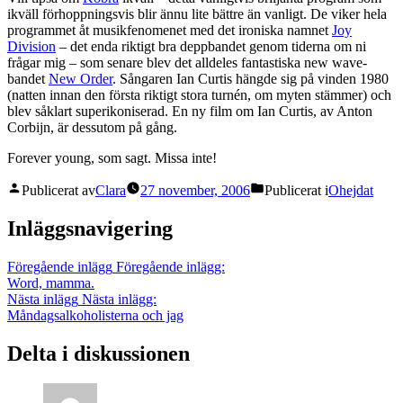
ikväll förhoppningsvis blir ännu lite bättre än vanligt. De viker hela
programmet åt musikfenomenet med det ironiska namnet
Joy
Division
– det enda riktigt bra deppbandet genom tiderna om ni
frågar mig – som senare blev det alldeles fantastiska new wave-
bandet
New Order
. Sångaren Ian Curtis hängde sig på vinden 1980
(natten innan den första riktigt stora turnén, om myten stämmer) och
blev såklart superikoniserad. En ny film om Ian Curtis, av Anton
Corbijn, är dessutom på gång.
Forever young, som sagt. Missa inte!
Publicerat av
Clara
27 november, 2006
Publicerat i
Ohejdat
Inläggsnavigering
Föregående inlägg
Föregående inlägg:
Word, mamma.
Nästa inlägg
Nästa inlägg:
Måndagsalkoholisterna och jag
Delta i diskussionen