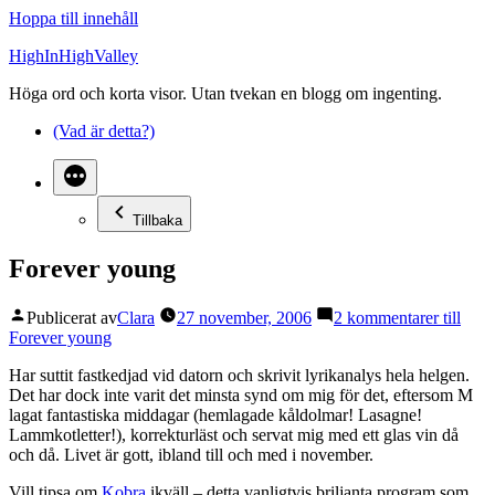
Hoppa till innehåll
HighInHighValley
Höga ord och korta visor. Utan tvekan en blogg om ingenting.
(Vad är detta?)
Tillbaka
Forever young
Publicerat av
Clara
27 november, 2006
2 kommentarer
till
Forever young
Har suttit fastkedjad vid datorn och skrivit lyrikanalys hela helgen.
Det har dock inte varit det minsta synd om mig för det, eftersom M
lagat fantastiska middagar (hemlagade kåldolmar! Lasagne!
Lammkotletter!), korrekturläst och servat mig med ett glas vin då
och då. Livet är gott, ibland till och med i november.
Vill tipsa om
Kobra
ikväll – detta vanligtvis briljanta program som