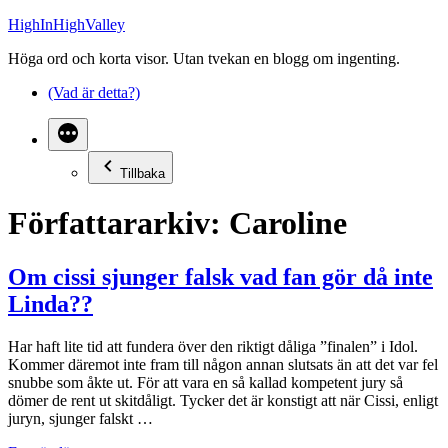
Hoppa
HighInHighValley
till
Höga ord och korta visor. Utan tvekan en blogg om ingenting.
innehåll
(Vad är detta?)
Tillbaka
Författararkiv:
Caroline
Om cissi sjunger falsk vad fan gör då inte
Linda??
Har haft lite tid att fundera över den riktigt dåliga ”finalen” i Idol.
Kommer däremot inte fram till någon annan slutsats än att det var fel
snubbe som åkte ut. För att vara en så kallad kompetent jury så
dömer de rent ut skitdåligt. Tycker det är konstigt att när Cissi, enligt
juryn, sjunger falskt …