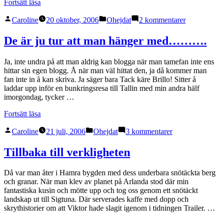
”Om
Fortsätt läsa
cissi
Publicerat
Publicerat
till
sjunger
Caroline
20 oktober, 2006
Ohejdat
2 kommentarer
av
i
Om
falsk
cissi
vad
De är ju tur att man hänger med……….
sjunger
fan
falsk
gör
Ja, inte undra på att man aldrig kan blogga när man tamefan inte ens
vad
då
hittar sin egen blogg. Å när man väl hittat den, ja då kommer man
fan
inte
fan inte in å kan skriva. Ja säger bara Tack käre Brillo! Sitter å
gör
Linda??”
laddar upp inför en bunkringsresa till Tallin med min andra hälf
då
imorgondag, tycker …
inte
Linda??
”De
Fortsätt läsa
är
Publicerat
Publicerat
till
ju
Caroline
21 juli, 2006
Ohejdat
3 kommentarer
av
i
De
tur
är
att
Tillbaka till verkligheten
ju
man
tur
hänger
Då var man åter i Hamra bygden med dess underbara snötäckta berg
att
med……….”
och granar. När man klev av planet på Arlanda stod där min
man
fantastiska kusin och mötte upp och tog oss genom ett snötäckt
hänger
landskap ut till Sigtuna. Där serverades kaffe med dopp och
med……….
skrythistorier om att Viktor hade slagit igenom i tidningen Trailer. …