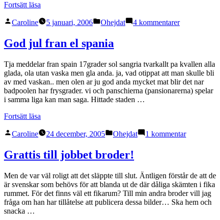
”Tillbaka
Fortsätt läsa
till
Publicerat
Publicerat
till
verkligheten”
Caroline
5 januari, 2006
Ohejdat
4 kommentarer
av
i
Tillbaka
till
God jul fran el spania
verkligheten
Tja meddelar fran spain 17grader sol sangria tvarkallt pa kvallen alla
glada, ola utan vaska men gla anda. ja, vad otippat att man skulle bli
av med vaskan.. men olen ar ju god anda mycket mat blir det nar
badpoolen har frysgrader. vi och panschierna (pansionarerna) spelar
i samma liga kan man saga. Hittade staden …
”God
Fortsätt läsa
jul
Publicerat
Publicerat
till
fran
Caroline
24 december, 2005
Ohejdat
1 kommentar
av
i
God
el
jul
spania”
Grattis till jobbet broder!
fran
el
Men de var väl roligt att det släppte till slut. Äntligen förstår de att de
spania
är svenskar som behövs för att blanda ut de där dåliga skämten i fika
rummet. För det finns väl ett fikarum? Till min andra broder vill jag
fråga om han har tillåtelse att publicera dessa bilder… Ska hem och
snacka …